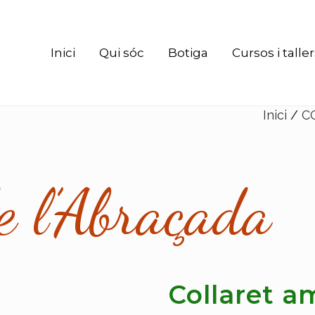
Inici
Qui sóc
Botiga
Cursos i talle
Inici
/
C
e l’Abraçada
Collaret a