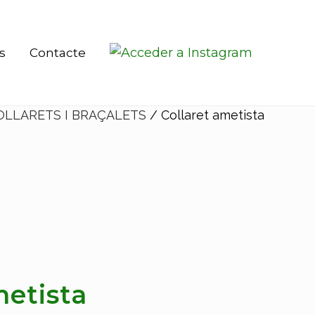
rs
Contacte
OLLARETS I BRAÇALETS
/ Collaret ametista
metista