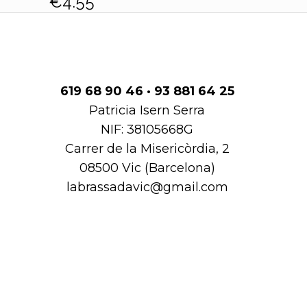
€
4.55
619 68 90 46 · 93 881 64 25
Patricia Isern Serra
NIF: 38105668G
Carrer de la Misericòrdia, 2
08500 Vic (Barcelona)
labrassadavic@gmail.com