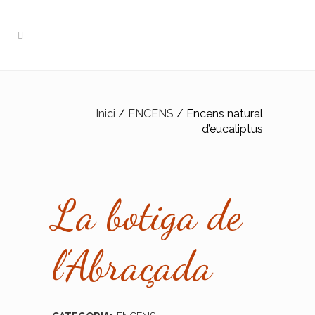
Inici
/
ENCENS
/ Encens natural
d’eucaliptus
La botiga de
l’Abraçada