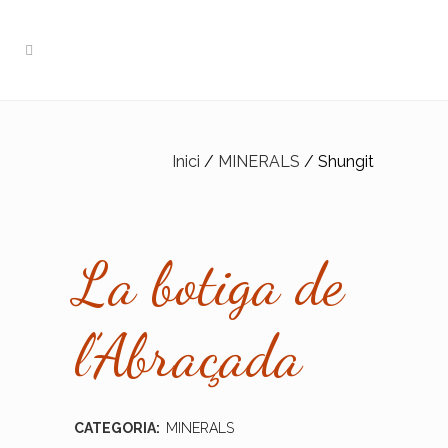
Inici
/
MINERALS
/ Shungit
La botiga de
l’Abraçada
CATEGORIA:
MINERALS