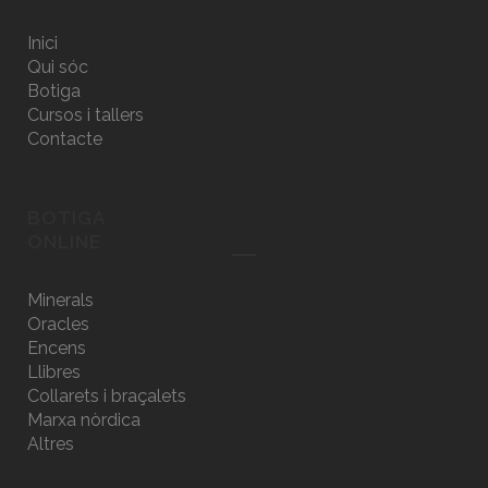
Inici
Qui sóc
Botiga
Cursos i tallers
Contacte
BOTIGA
ONLINE
Minerals
Oracles
Encens
Llibres
Collarets i braçalets
Marxa nòrdica
Altres