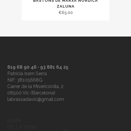
BASTONS DE MARXA NÒRDICA
ZALUNA
€
65.00
619 68 90 46 · 93 881 64 25
Patricia Isern Serra
NIF: 38105668G
Carrer de la Misericòrdia, 2
08500 Vic (Barcelona)
labrassadavic@gmail.com
MAPA
DE LA WEB