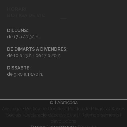
HORARI
BOTIGA DE VIC
DILLUNS:
de 17 a 20.30 h.
DE DIMARTS A DIVENDRES:
de 10 a 13 h. i de 17 a 20 h.
DISSABTE:
de 9.30 a 13.30 h.
© L’Abraçada
Avís legal
·
Política de Cookies
·
Política de Privacitat Xarxes
Socials
·
Declaració d’accessibilitat
·
Reemborsaments i
devolucions