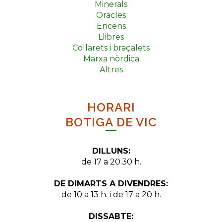
Minerals
Oracles
Encens
Llibres
Collarets i braçalets
Marxa nòrdica
Altres
HORARI
BOTIGA DE VIC
DILLUNS:
de 17 a 20.30 h.
DE DIMARTS A DIVENDRES:
de 10 a 13 h. i de 17 a 20 h.
DISSABTE: