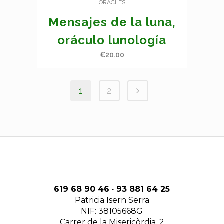
ORACLES
Mensajes de la luna,
oráculo lunología
€
20.00
1
2
619 68 90 46 · 93 881 64 25
Patricia Isern Serra
NIF: 38105668G
Carrer de la Misericòrdia, 2